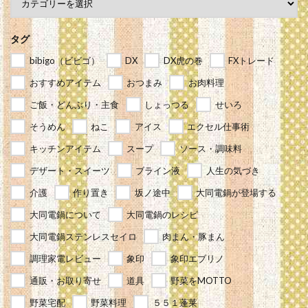
タグ
bibigo（ビビゴ）
DX
DX虎の巻
FXトレード
おすすめアイテム
おつまみ
お肉料理
ご飯・どんぶり・主食
しょっつる
せいろ
そうめん
ねこ
アイス
エクセル仕事術
キッチンアイテム
スープ
ソース・調味料
デザート・スイーツ
ブライン液
人生の気づき
介護
作り置き
坂ノ途中
大同電鍋が登場する
大同電鍋について
大同電鍋のレシピ
大同電鍋ステンレスセイロ
肉まん・豚まん
調理家電レビュー
象印
象印エブリノ
通販・お取り寄せ
道具
野菜をMOTTO
野菜宅配
野菜料理
５５１蓬莱