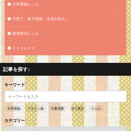
大同電鍋レシピ
子育て・親子関係・友達100人♪
簡単料理レシピ
ＦＸトレード
記事を探す♪
キーワード
大同電鍋
ブライン液
大量消費
作り置き
ナムル
カテゴリー