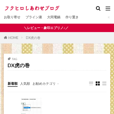
お取り寄せ
ブライン液
大同電鍋
作り置き
＼レビュー・象印エブリノ♪／
HOME
DX虎の巻
TAG
DX虎の巻
新着順
人気順
お勧めカテゴリ
簡単料理レシピ