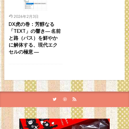
2026年2月3日
DX虎の巻：芳醇なる
「TEXT」の響き― 名前
と路（パス）を鮮やか
に解体する、現代エク
セルの極意 ―