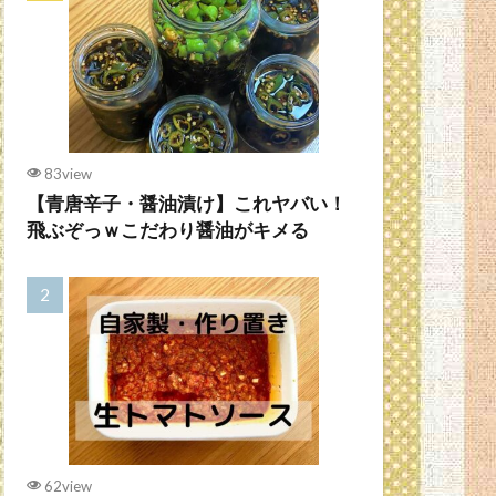
83view
【青唐辛子・醤油漬け】これヤバい！
飛ぶぞっｗこだわり醤油がキメる
62view