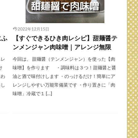
2022年12月15日
にふ
【すぐできるひき肉レシピ】甜麺醤テ
ンメンジャン肉味噌｜アレンジ無限
単レ
今回は、 甜麺醤（テンメンジャン）を使った【肉
け
味噌】を作ります ・調味料は３つ！甜麺醤と醤
味わ
油と酒で味付けします ・のっけるだけ！簡単にア
楽し
レンジしやすい万能常備菜です ・作り置きに「肉
味噌」冷蔵で１ […]