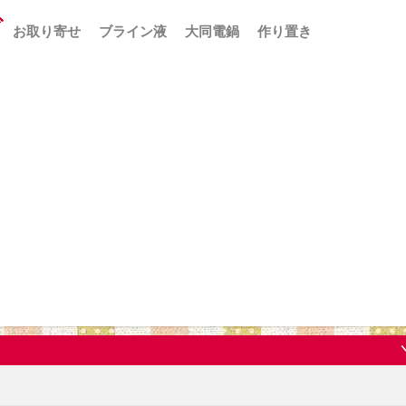
お取り寄せ
ブライン液
大同電鍋
作り置き
＼レビュー・象印エブリノ♪