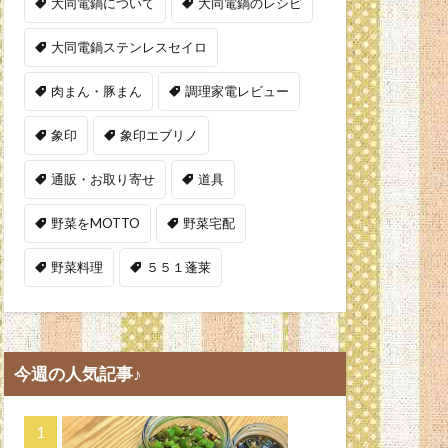
大同電鍋について
大同電鍋のレシピ
大同電鍋ステンレスセイロ
肉まん・豚まん
調理家電レビュー
象印
象印エブリノ
通販・お取り寄せ
道具
野菜をMOTTO
野菜宅配
野菜料理
５５１蓬莱
今週の人気記事♪