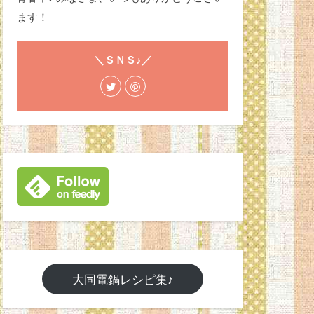
ます！
＼ＳＮＳ♪／
大同電鍋レシピ集♪