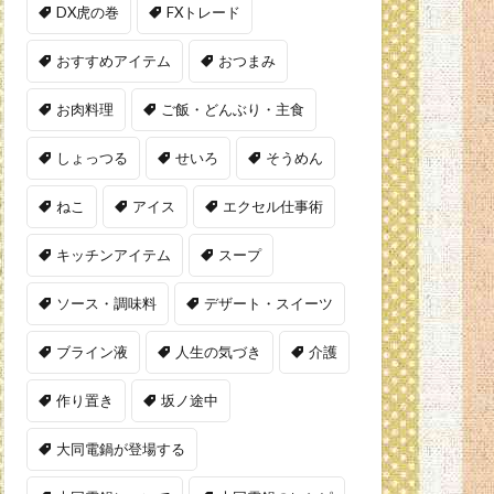
DX虎の巻
FXトレード
おすすめアイテム
おつまみ
お肉料理
ご飯・どんぶり・主食
しょっつる
せいろ
そうめん
ねこ
アイス
エクセル仕事術
キッチンアイテム
スープ
ソース・調味料
デザート・スイーツ
ブライン液
人生の気づき
介護
作り置き
坂ノ途中
大同電鍋が登場する