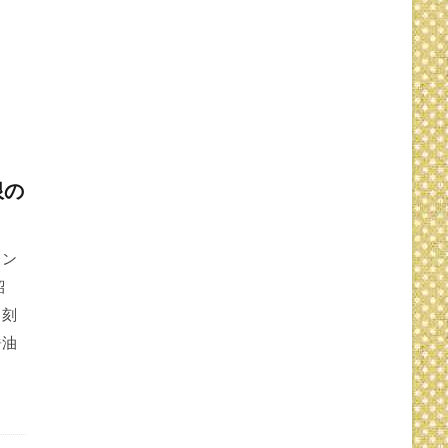
限の
レン
紹
、刻
醤油