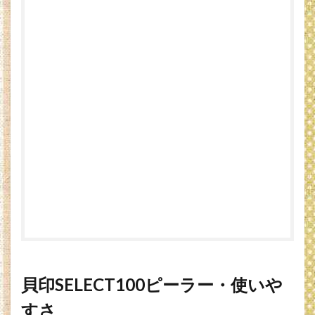
の
オ
ス
ス
メ
ピ
ー
ラ
ー
9.1
貝印
セレ
クト
100
Ｉ型
ピー
ラー
貝印SELECT100ピーラー・使いや
すさ