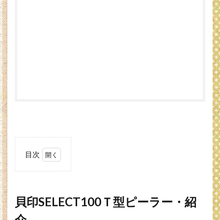
目次
1
貝印
SELECT100
Ｔ型ピーラ
ー・紹介
貝印SELECT100Ｔ型ピーラー・紹
2
貝印
介