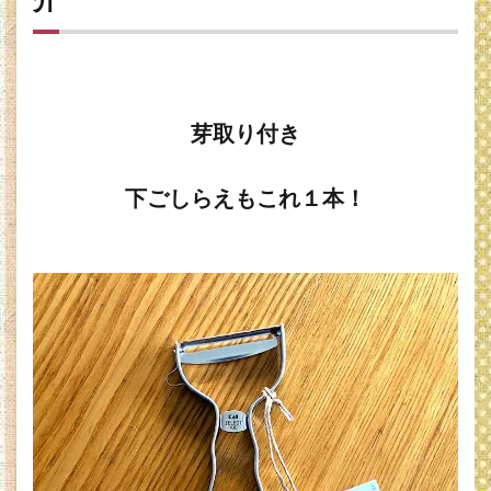
SELECT100
ピーラー・
使いやすさ
3
貝印
SELECT100
芽取り付き
ピーラー・
むきやすさ
4
貝印
下ごしらえもこれ１本！
SELECT100
ピーラー・
切れ味
5
貝印
ピー
ラ
ー・
手入
れ
6
貝印