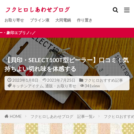
お取り寄せ
ブライン液
大同電鍋
作り置き
【貝印・SELECT100T型ピーラー】口コミ！気
持ちよい切れ味を体感する
2023年1月8日
2023年7月25日
フクヒロおすすめ記事
キッチンアイテム
,
通販・お取り寄せ
341view
HOME
フクヒロしあわせブログ 記事一覧♪
フクヒロおすす