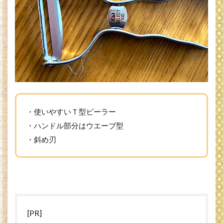
側に
ひと
つだ
け
7
貝印
SELECT100
ピーラーで
料理を作る
8
貝印
SELECT100
・使いやすいＴ型ピーラー
Ｔ型ピーラ
・ハンドル部分はウエーブ型
ーの買い方
（通販）
・斜め刃
9
貝
印
セ
レ
ク
ト
[PR]
100