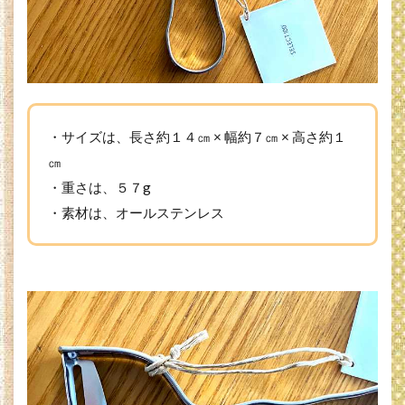
ピー
ラ
ー・
デメ
リッ
ト
6.1
・サイズは、長さ約１４㎝ × 幅約７㎝ × 高さ約１
1、ス
テン
㎝
レス
・重さは、５７g
製な
の
・素材は、オールステンレス
で、
サビ
る可
能性
があ
る
6.2
2、芽
取り
が片