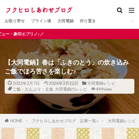
お取り寄せ
ブライン液
大同電鍋
作り置き
／
【大同電鍋】春は「ふきのとう」の炊き込み
ご飯でほろ苦さを楽しむ♪
2022年2月7日
2026年3月22日
大同電鍋レシピ
ご飯・どんぶり・主食
,
大同電鍋のレシピ
499view
HOME
フクヒロしあわせブログ 記事一覧♪
大同電鍋レシピ