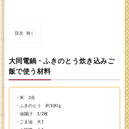
目次
1
大同
電
鍋・
大同電鍋・ふきのとう炊き込みご
ふき
のと
飯で使う材料
う炊
き込
みご
飯で
使う
・米 2合
材料
・ふきのとう 約100ｇ
2
・油揚げ 1/2枚
ふ
・ごま油 大1
き
の