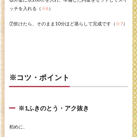
釜に
準備
ッチを入れる（
※6
）
3.6
※6大
⑦炊けたら、そのまま10分ほど蒸らして完成です（
※7
）
同電
鍋・
加熱
3.7
※7蒸
らす
4
※コツ・ポイント
ふ
き
の
と
う
※1ふきのとう・アク抜き
の
ち
ょ
初めに、
っ
と