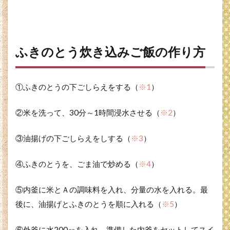
う・
アク
抜き
3.2
ふきのとう炊き込みご飯の作り方
※2米
の浸
水
3.3
①ふきのとうの下ごしらえをする（
※1
）
※3油
揚げ
②米を洗って、30分～1時間浸水させる（
※2
）
の油
抜き
③油揚げの下ごしらえをしする（
※3
）
3.4
※4ふ
④ふきのとうを、ごま油で炒める（
きの
※4
）
とう
を炒
⑤内釜に米とＡの調味料を入れ、分量の水を入れる。最
める
後に、油揚げとふきのとうを順に入れる（
※5
）
3.5
※5内
⑥外釜に水200㏄を入れ、準備した内釜をセットしてスイ