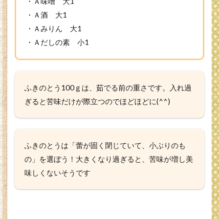
・Ａ味噌 大1
と
・Ａ酒 大1
う
炊
・Ａみりん 大1
き
・Ａだしの素 小1
込
み
ご
飯
の
ふきのとう100ｇは、茹でる前の重さです。入れ過
作
り
ぎると苦味だけが際立つのでほどほどに(^^)
方
3
※コ
ふきのとうは「蕾が固く閉じていて、小ぶりのも
ツ・
ポイ
の」を選ぼう！大きくなり過ぎると、苦味が増し美
ント
味しくないそうです
3.1
※1ふ
きの
と