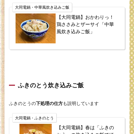
豚皿
大同電鍋・中華風炊き込みご飯
2.7
【大同電鍋】おかわりっ！
焼売
鶏ささみとザーサイ「中華
2.8
風炊き込みご飯」
蒸し
鶏
2.9
鶏も
も肉
の香
味蒸
し
ふきのとう炊き込みご飯
2.10
蒸し野
菜
ふきのとうの
下処理の仕方
も説明しています
2.11
大同電鍋・ふきのとう
スパイ
ス風カ
【大同電鍋】春は「ふきの
レー