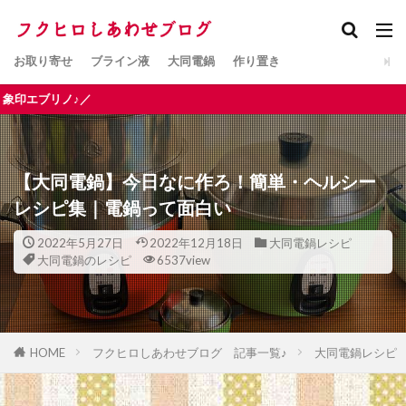
お取り寄せ
ブライン液
大同電鍋
作り置き
♪／
【大同電鍋】今日なに作ろ！簡単・ヘルシー
レシピ集｜電鍋って面白い
2022年5月27日
2022年12月18日
大同電鍋レシピ
大同電鍋のレシピ
6537view
HOME
フクヒロしあわせブログ 記事一覧♪
大同電鍋レシピ