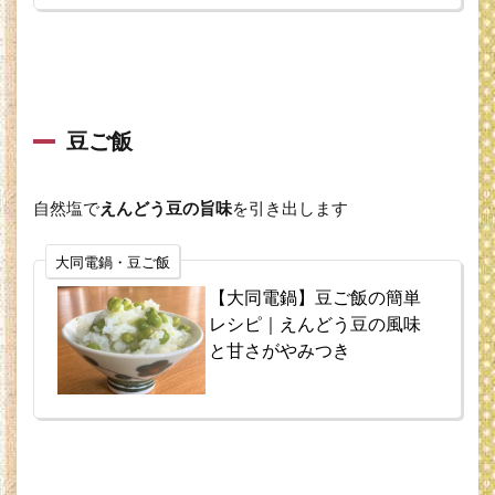
スさ
つま
いも
3.5
なん
ちゃ
豆ご飯
って
肉ま
ん
自然塩で
えんどう豆の旨味
を引き出します
3.6
なん
大同電鍋・豆ご飯
ちゃ
って
【大同電鍋】豆ご飯の簡単
あん
レシピ｜えんどう豆の風味
まん
と甘さがやみつき
4
大
同
電
鍋
レ