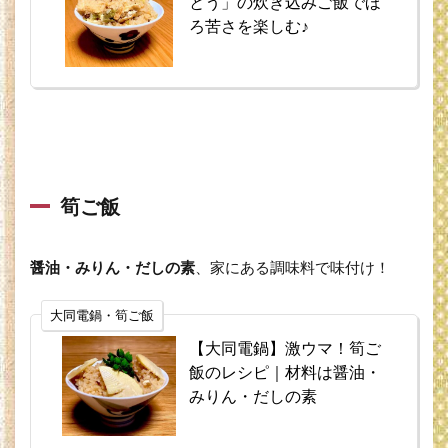
とう」の炊き込みご飯でほ
3
ろ苦さを楽しむ♪
簡
単・
おや
つ
3.1
蒸し
パン
筍ご飯
3.2
台湾
カス
醤油・みりん・だしの素
、家にある調味料で味付け！
テラ
3.3
大同電鍋・筍ご飯
昔な
がら
【大同電鍋】激ウマ！筍ご
のプ
飯のレシピ｜材料は醤油・
リン
みりん・だしの素
3.4
アイ