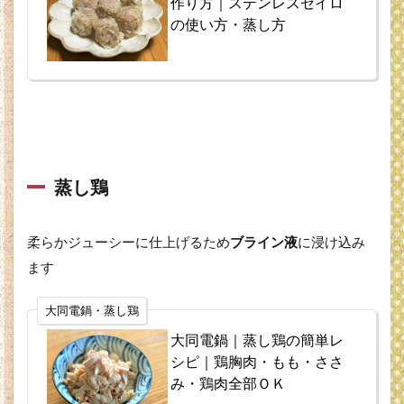
作り方｜ステンレスセイロ
の使い方・蒸し方
蒸し鶏
柔らかジューシーに仕上げるため
ブライン液
に浸け込み
ます
大同電鍋・蒸し鶏
大同電鍋｜蒸し鶏の簡単レ
シピ｜鶏胸肉・もも・ささ
み・鶏肉全部ＯＫ