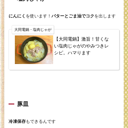
にんにく
を使います！
バターとごま油でコク
を出します
大同電鍋・塩肉じゃが
【大同電鍋】激旨！甘くな
い塩肉じゃがのやみつきレ
シピ。ハマります
豚皿
冷凍保存
もできるんです