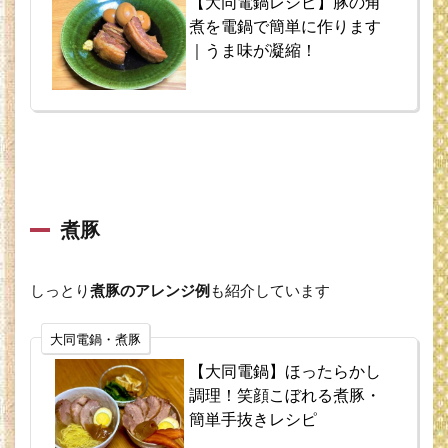
【大同電鍋レシピ】豚の角
煮を電鍋で簡単に作ります
｜うま味が凝縮！
煮豚
しっとり
煮豚のアレンジ例
も紹介しています
大同電鍋・煮豚
【大同電鍋】ほったらかし
調理！笑顔こぼれる煮豚・
簡単手抜きレシピ