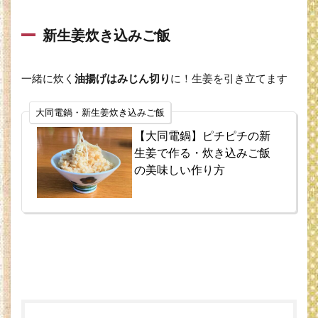
シ
ピ
本
新生姜炊き込みご飯
5
大同
一緒に炊く
油揚げはみじん切り
に！生姜を引き立てます
電
鍋・
ステ
大同電鍋・新生姜炊き込みご飯
ンレ
【大同電鍋】ピチピチの新
スセ
生姜で作る・炊き込みご飯
イロ
の美味しい作り方
6
貝
印・
茶碗
蒸し
ホル
ダー