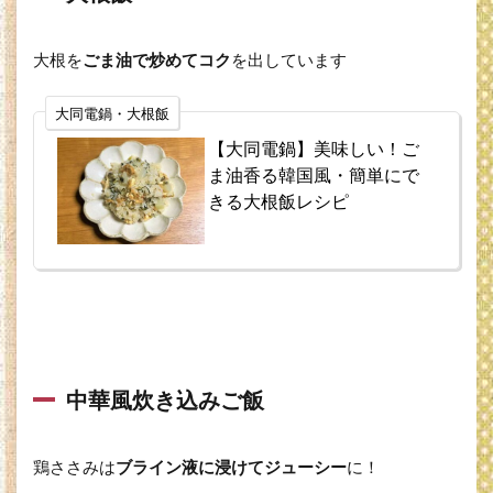
おか
ず
大根を
ごま油で炒めてコク
を出しています
2.1
豚の
大同電鍋・大根飯
角煮
【大同電鍋】美味しい！ご
2.2
ま油香る韓国風・簡単にで
煮豚
きる大根飯レシピ
2.3
蒸し
豚
2.4
肉じ
ゃが
2.5
中華風炊き込みご飯
塩肉
じゃ
が
鶏ささみは
ブライン液に浸けてジューシー
に！
2.6