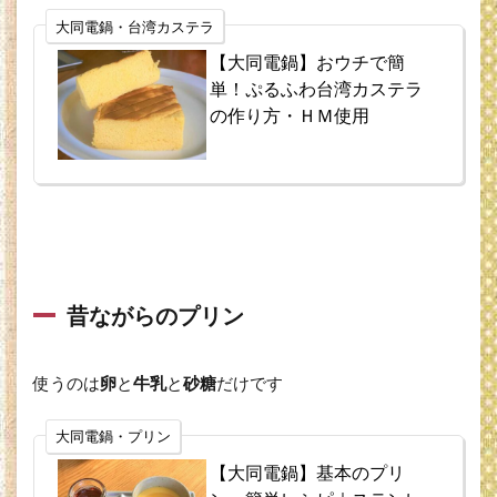
大同電鍋・台湾カステラ
【大同電鍋】おウチで簡
単！ぷるふわ台湾カステラ
の作り方・ＨＭ使用
昔ながらのプリン
使うのは
卵
と
牛乳
と
砂糖
だけです
大同電鍋・プリン
【大同電鍋】基本のプリ