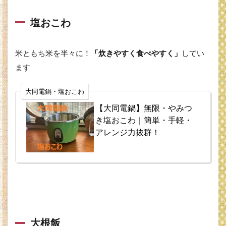
き込
みご
塩おこわ
飯
1.6
米ともち米を半々に！
「炊きやすく食べやすく」
してい
筍ご
飯
ます
1.7
豆ご
大同電鍋・塩おこわ
飯
【大同電鍋】無限・やみつ
1.8
き塩おこわ｜簡単・手軽・
新生
アレンジ力抜群！
姜炊
き込
みご
飯
2
豚
肉・
鶏
大根飯
肉・