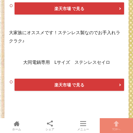
楽天市場 で見る
大家族にオススメです！ステンレス製なのでお手入れラ
クラク♪
大同電鍋専用 Lサイズ ステンレスセイロ
楽天市場 で見る
貝印・茶碗蒸しホルダー
ホーム
シェア
メニュー
TOPへ