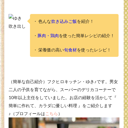
・ 色んな
炊き込みご飯
を紹介！
・
豚肉・鶏肉
を使った簡単レシピの紹介！
・ 栄養価の高い
旬食材
を使ったレシピ！
（簡単な自己紹介）フクヒロキッチン・ゆき♪です。男女
二人の子供を育てながら、スーパーのデリカコーナーで
10年以上主任をしていました。お店の経験を活かして『
簡単に作れて、カラダに優しい料理 』をご紹介します
♪（プロフィールは
こちら
）