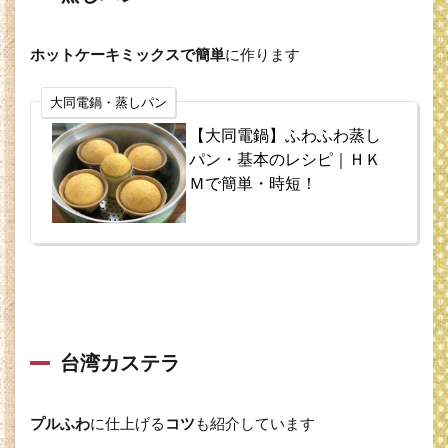
ホットケーキミックスで簡単
に作ります
大同電鍋・蒸しパン
【大同電鍋】ふわふわ蒸し
パン・基本のレシピ｜ＨＫ
Ｍで簡単・時短！
台湾カステラ
プルふわ
に仕上げる
コツ
も紹介しています