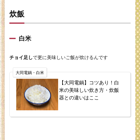
飯
炊飯
1.1
白米
1.2
白米
塩お
こわ
1.3
チョイ足し
で更に美味しいご飯が炊けるんです
大根
飯
大同電鍋・白米
1.4
【大同電鍋】コツあり！白
中華
米の美味しい炊き方・炊飯
風炊
き込
器との違いはここ
みご
飯
1.5
ふき
のと
う炊