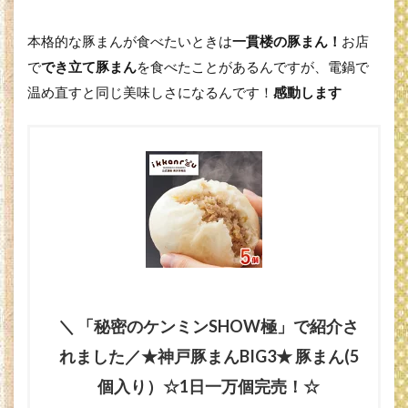
本格的な豚まんが食べたいときは
一貫楼の豚まん！
お店
で
でき立て豚まん
を食べたことがあるんですが、電鍋で
温め直すと同じ美味しさになるんです！
感動します
＼ 「秘密のケンミンSHOW極」で紹介さ
れました／★神戸豚まんBIG3★ 豚まん(5
個入り）☆1日一万個完売！☆