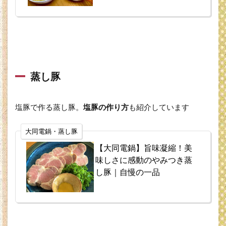
蒸し豚
塩豚で作る蒸し豚。
塩豚の作り方
も紹介しています
大同電鍋・蒸し豚
【大同電鍋】旨味凝縮！美
味しさに感動のやみつき蒸
し豚｜自慢の一品