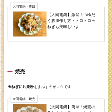
大同電鍋・豚皿
【大同電鍋】激旨！つゆだ
く豚皿作り方・トロトロ玉
ねぎも美味しいよ
焼売
玉ねぎに片栗粉
をまぶすのがコツです
大同電鍋・焼売
【大同電鍋】簡単！焼売の