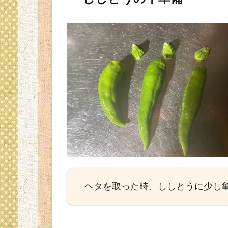
を炒
める
2.4
しし
と
う・
みょ
うが
の焼
きび
たし
完成
3
ポ
イ
ヘタを取った時、ししとうに少し
ン
ト
4