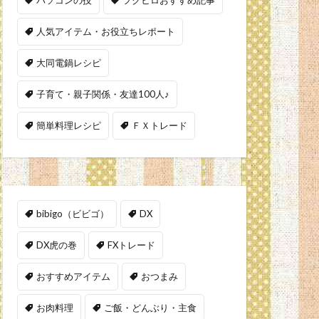
人気アイテム・お役立ちレポート
大同電鍋レシピ
子育て・親子関係・友達100人♪
簡単料理レシピ
ＦＸトレード
bibigo（ビビゴ）
DX
DX虎の巻
FXトレード
おすすめアイテム
おつまみ
お肉料理
ご飯・どんぶり・主食