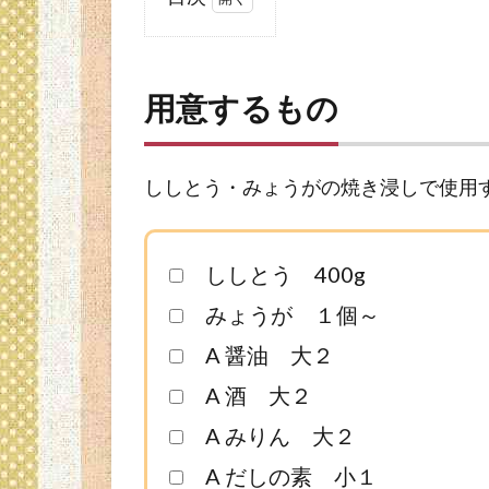
1
用
意
用意するもの
す
る
も
の
ししとう・みょうがの焼き浸しで使用
2
しし
ししとう 400g
と
う・
みょうが １個～
みょ
A 醤油 大２
うが
の焼
A 酒 大２
き浸
し・
A みりん 大２
作り
A だしの素 小１
方