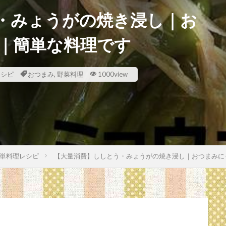
・みょうがの焼き浸し｜お
｜簡単な料理です
レシピ
おつまみ
,
野菜料理
1000view
単料理レシピ
【大量消費】ししとう・みょうがの焼き浸し｜おつまみに