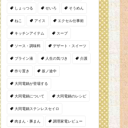
しょっつる
せいろ
そうめん
ねこ
アイス
エクセル仕事術
キッチンアイテム
スープ
ソース・調味料
デザート・スイーツ
ブライン液
人生の気づき
介護
作り置き
坂ノ途中
大同電鍋が登場する
大同電鍋について
大同電鍋のレシピ
大同電鍋ステンレスセイロ
肉まん・豚まん
調理家電レビュー