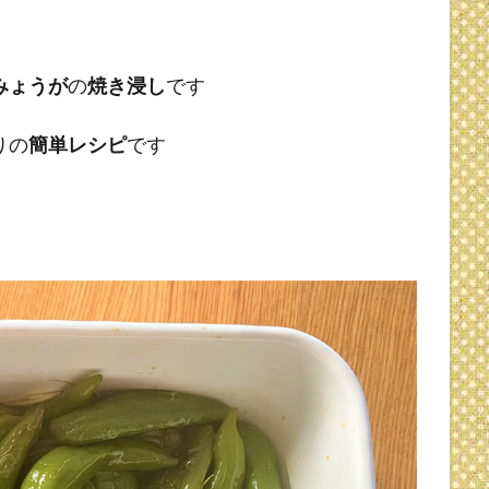
みょうが
の
焼き浸し
です
りの
簡単レシピ
です