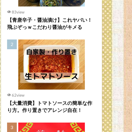
83view
【青唐辛子・醤油漬け】これヤバい！
飛ぶぞっｗこだわり醤油がキメる
62view
【大量消費】トマトソースの簡単な作
り方。作り置きでアレンジ自在！