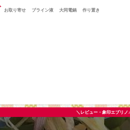
お取り寄せ
ブライン液
大同電鍋
作り置き
＼レビュー・象印エブリノ♪／