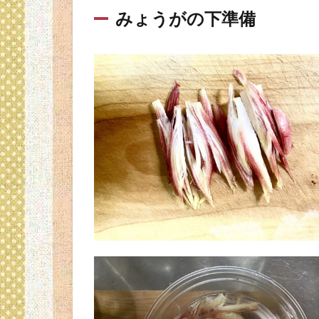
みょうがの下準備
ち
ょ
っ
と
し
た
お
話♪
5
お
わ
り
に