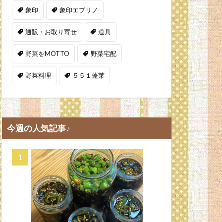
象印
象印エブリノ
通販・お取り寄せ
道具
野菜をMOTTO
野菜宅配
野菜料理
５５１蓬莱
今週の人気記事♪