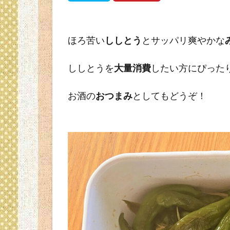
ほろ苦い
ししとう
とサッパリ爽やかな
ししとうを
大量消費
したい方にぴった
お酒の
おつまみ
としてもどうぞ！