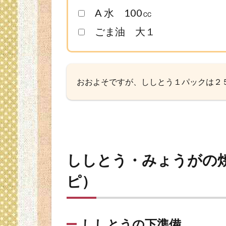
（簡
A 水 100㏄
単レ
シ
ごま油 大１
ピ）
2.1
しし
おおよそですが、ししとう１パックは２５
とう
の下
準備
2.2
みょ
うが
ししとう・みょうがの
の下
準備
ピ）
2.3
しし
とう
ししとうの下準備